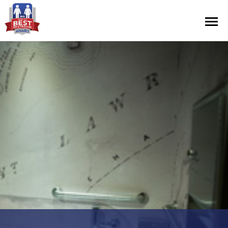
Contest Information
Nominate
Official Rules
Hall of Fame
Press Releases
About Cintas