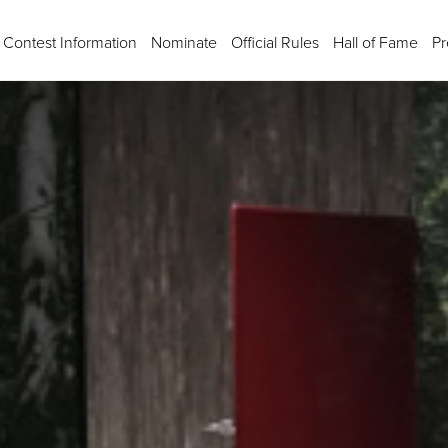
Contest Information
Nominate
Official Rules
Hall of Fame
Pr